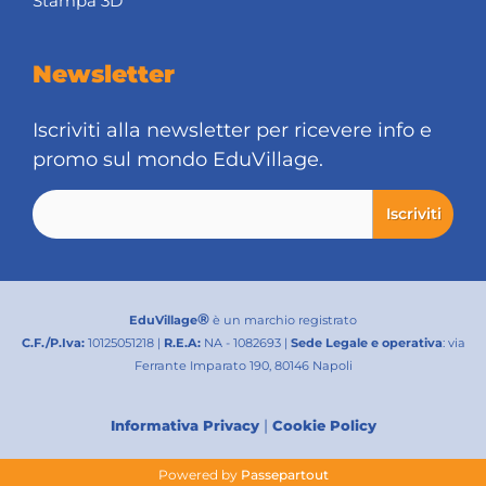
Stampa 3D
Newsletter
Iscriviti alla newsletter per ricevere info e
promo sul mondo EduVillage.
®
EduVillage
è un marchio registrato
C.F./P.Iva:
10125051218 |
R.E.A:
NA - 1082693 |
Sede Legale e operativa
: via
Ferrante Imparato 190, 80146 Napoli
|
Informativa Privacy
Cookie Policy
Powered by
Passepartout