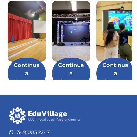
Continua
Continua
Continua
a
a
a
leggere
leggere
leggere
349 005 2247