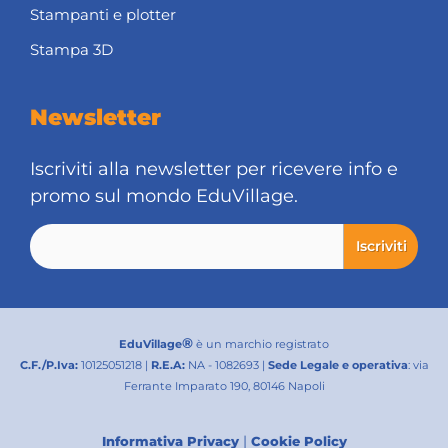
Stampanti e plotter
Stampa 3D
Newsletter
Iscriviti alla newsletter per ricevere info e
promo sul mondo EduVillage.
®
EduVillage
è un marchio registrato
C.F./P.Iva:
10125051218 |
R.E.A:
NA - 1082693 |
Sede Legale e operativa
: via
Ferrante Imparato 190, 80146 Napoli
|
Informativa Privacy
Cookie Policy