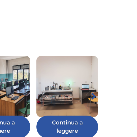
nua a
Continua a
gere
leggere