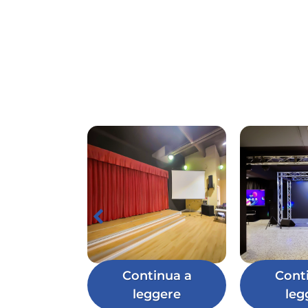
Continua a
Cont
leggere
leg