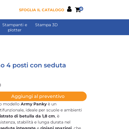
0
SFOGLIA IL CATALOGO
Stampanti e
Stampa 3D
plotter
o 4 posti con seduta
0
Aggiungi al preventivo
io modello
Army Panky
è un
funzionale, ideale per scuole e ambienti
strato di betulla da 1,8 cm
, è
istenza, stabilità e lunga durata nel
e
sedute integrate
e
ripiani spaziosi
, che