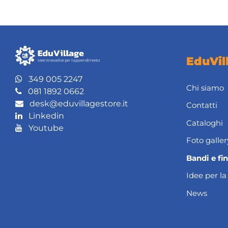
EduVil
349 005 2247
Chi siamo
081 1892 0662
desk@eduvillagestore.it
Contatti
Linkedin
Cataloghi
Youtube
Foto galler
Bandi e fi
Idee per la
News