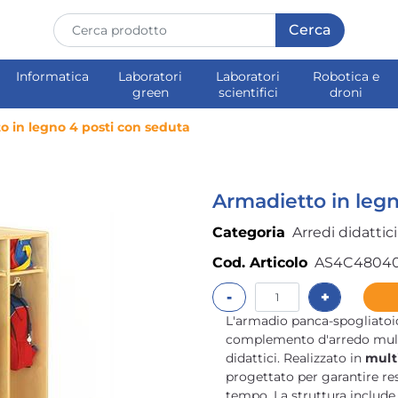
Informatica
Laboratori
Laboratori
Robotica e
green
scientifici
droni
o in legno 4 posti con seduta
Armadietto in legn
Categoria
Arredi didattici
Cod. Articolo
AS4C4804
Quantità
L'armadio panca-spogliato
complemento d'arredo multi
didattici. Realizzato in
multi
progettato per garantire res
tempo. La struttura includ