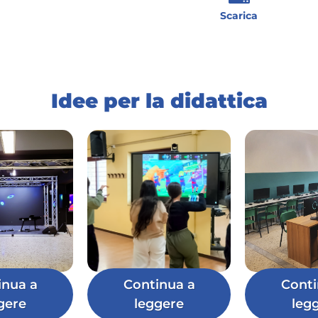
Scarica
Idee per la didattica
inua a
Continua a
Conti
gere
leggere
leg