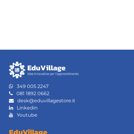
349 005 2247
081 1892 0662
desk@eduvillagestore.it
Linkedin
Youtube
EduVillage