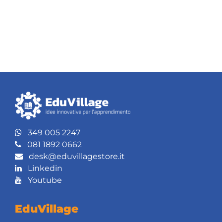
349 005 2247
081 1892 0662
desk@eduvillagestore.it
Linkedin
Youtube
EduVillage