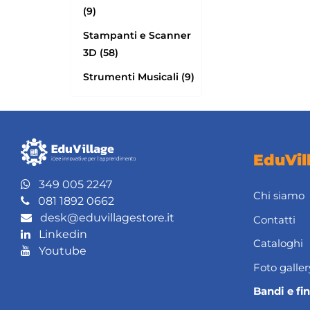
(9)
Stampanti e Scanner
3D (58)
Strumenti Musicali (9)
EduVil
349 005 2247
Chi siamo
081 1892 0662
desk@eduvillagestore.it
Contatti
Linkedin
Cataloghi
Youtube
Foto galler
Bandi e fi