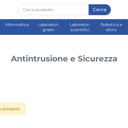
Informatica
Laboratori
Laboratori
Robotica e
green
scientifici
droni
Antintrusione e Sicurezza
 presente.