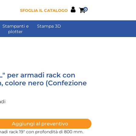
0
SFOGLIA IL CATALOGO
Stampanti e
Stampa 3D
plotter
"L" per armadi rack con
 colore nero (Confezione
adi
Aggiungi al preventivo
rmadi rack 19" con profondità di 800 mm.