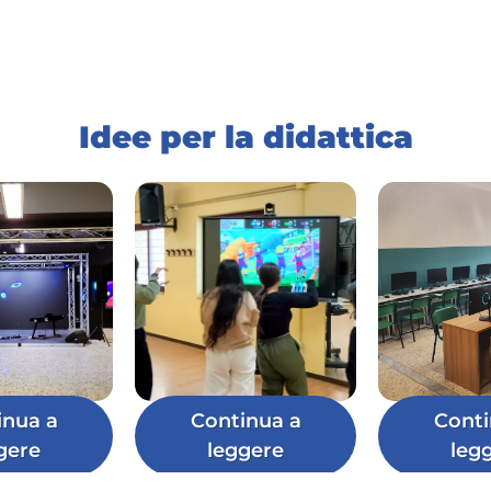
Idee per la didattica
inua a
Continua a
Conti
gere
leggere
leg