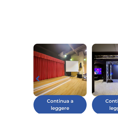
Continua a
Cont
leggere
leg