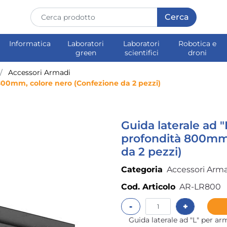
Informatica
Laboratori
Laboratori
Robotica e
green
scientifici
droni
Accessori Armadi
 800mm, colore nero (Confezione da 2 pezzi)
Guida laterale ad 
profondità 800mm,
da 2 pezzi)
Categoria
Accessori Arm
Cod. Articolo
AR-LR800
Quantità
Guida laterale ad "L" per a