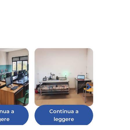
nua a
Continua a
gere
leggere