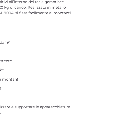
tivi all’interno del rack, garantisce
 20 kg di carico. Realizzata in metallo
L 9004, si fissa facilmente ai montanti
da 19"
istente
 kg
ui montanti
4
izzare e supportare le apparecchiature
.