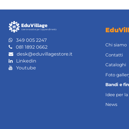
EduVil
349 005 2247
Chi siamo
081 1892 0662
desk@eduvillagestore.it
Contatti
Linkedin
Cataloghi
Youtube
Foto galler
Bandi e fi
Idee per la
News