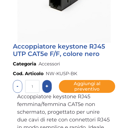
Accoppiatore keystone RJ45
UTP CAT5e F/F, colore nero
Categoria
Accessori
Cod. Articolo
NW-KU5P-BK
Quantità
Aggiungi al
preventivo
Accoppiatore keystone RJ45
femmina/femmina CAT5e non
schermato, progettato per unire
due cavi di rete con connettori RJ45
in modo semplice e rapido. Ideale