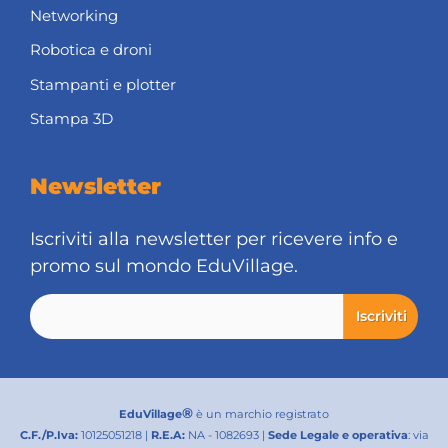
Networking
Robotica e droni
Stampanti e plotter
Stampa 3D
Newsletter
Iscriviti alla newsletter per ricevere info e
promo sul mondo EduVillage.
®
EduVillage
è un marchio registrato
C.F./P.Iva:
10125051218 |
R.E.A:
NA - 1082693 |
Sede Legale e operativa
: via